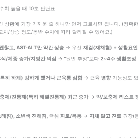
수치 높을 때 10초 판단표
 상황에 가장 가까운 줄 하나만 먼저 고르시면 됩니다. (정확
치/상승 정도/동반 수치에 따라 달라질 수 있어요.)
찮고, AST·ALT만 약간 상승
→ 우선
재검(재채혈) + 생활요인
야식/체중 증가/지방간 의심
→ “원인 추정”보다
2~4주 생활조정
특히 하체) 강하게 했거나 근육통 심함
→
근육 영향
가능성도 
충제/진통제(특히 해열진통제) 최근 증가
→
약/보충제 리스트 
노래짐), 소변색 진해짐, 극심 피로/복통
→
지체 말고 진료
권장(동