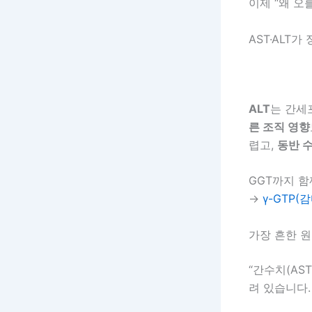
이제 “왜 오
AST·ALT
ALT
는 간세
른 조직 영향
렵고,
동반 수
GGT까지 함
→
γ-GTP(
가장 흔한 원
“간수치(AS
려 있습니다.