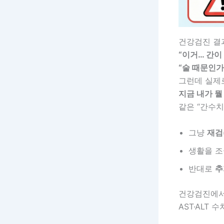
건강검진 
“이거… 간이
“술 때문인가
그런데 실제로
지금 내가 뭘
같은 “간수치
그냥
재검
생활을 
반대로
추
건강검진에서 
AST·ALT