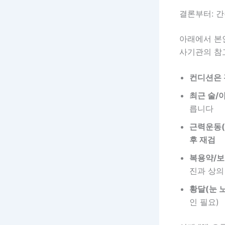
결론부터: 간
아래에서 본인
사기관의 참고
컨디션은 괜
최근 술/
릅니다
근력운동(
후 재검
복용약/보
진과 상의
황달(눈 
인 필요)