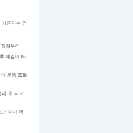
한 기준치는 검
 점검
부터
 후 재검
이 빠
있어
운동 조절
정리
후 의료
반 수치 확