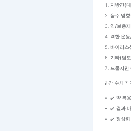
지방간(대
음주 영향
약/보충제
격한 운동
바이러스성
기타(담도
드물지만 
🧪 간 수치
✔️
약 복용
✔️
결과 바
✔️
정상화 