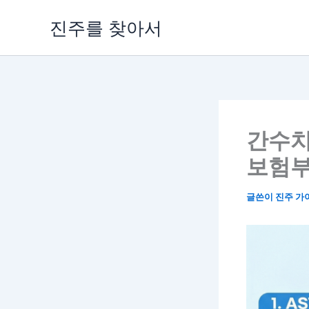
콘
진주를 찾아서
텐
츠
로
건
너
뛰
기
간수치
보험부
글쓴이
진주 가