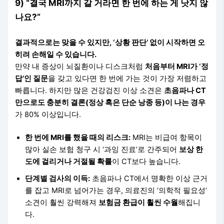
9) “결국 MRI까지 갈 거라면 한 번에 하는 게 낫지 않
나요?”
결과적으로는 맞을 수 있지만, ‘상황 판단’ 없이 시작하면 오
히려 손해일 수 있습니다.
만약 내 증상이 뇌질환이나 디스크처럼
처음부터 MRI가 ‘정
답’인 질문
을 갖고 있다면 한 번에 가는 것이 가장 저렴하고
빠릅니다. 하지만 많은 건강검진 이상 소견은
초음파나 CT
만으로도 충분히 결론(정상 혹은 단순 낭종 등)이 나는 경우
가 80% 이상입니다.
한 번에 MRI를 했을 때의 리스크:
MRI는 비급여 항목이
많아 실손 보험 청구 시 ‘과잉 진료’로 간주되어
보상 한
도에 걸리거나 거절될 확률
이 CT보다 높습니다.
단계별 검사의 이득:
초음파나 CT에서 명확한 이상 근거
를 잡고 MRI로 넘어가는 경우, 의료진의 ‘의학적 필요성’
소견이 훨씬 강력해져
보험금 환급이 훨씬 수월
해집니
다.