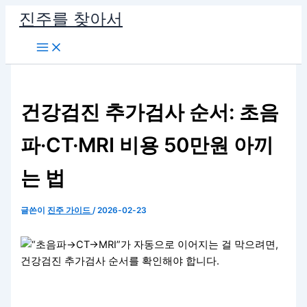
콘
진주를 찾아서
텐
츠
로
건
너
건강검진 추가검사 순서: 초음
뛰
기
파·CT·MRI 비용 50만원 아끼
는 법
글쓴이
진주 가이드
/
2026-02-23