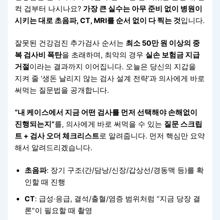
컥 겁부터 나시나요?
가장 큰 실수는 아무 준비 없이 병원이
시키는 대로 초음파, CT, MRI를 순서 없이 다 찍는 것
입니다.
잘못된 건강검진 추가검사 순서는
최소 50만 원 이상의 중
복 검사비 폭탄
을 초래하며, 최악의 경우
실손 보험금 지급
거절
이라는 결과까지 이어집니다. 오늘은 당신의 지갑을
지켜 줄 ‘생돈 날리지 않는 검사 설계 전략’과 의사에게 바로
써먹는 질문법을 공개합니다.
“내 케이스에서 지금 어떤 검사를 먼저 선택해야 손해없이
진행되는지”
를, 의사에게 바로 써먹을 수 있는
질문 스크립
트 + 검사 오더 체크리스트
로 알려줍니다. 먼저 핵심만 요약
해서 알려드리겠습니다.
초음파
: 장기 구조(간/담낭/신장/갑상선/경동맥 등)를 확
인할 때 진행
CT
: 급성·응급, 결석/출혈/염증 범위처럼 “지금 당장 결
론”이 필요할 때 촬영