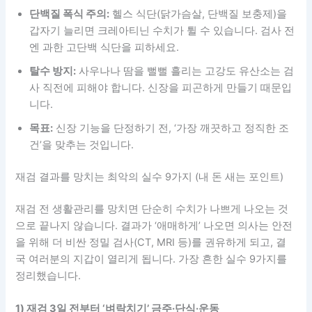
단백질 폭식 주의:
헬스 식단(닭가슴살, 단백질 보충제)을
갑자기 늘리면 크레아티닌 수치가 튈 수 있습니다. 검사 전
엔 과한 고단백 식단을 피하세요.
탈수 방지:
사우나나 땀을 뻘뻘 흘리는 고강도 유산소는 검
사 직전에 피해야 합니다. 신장을 피곤하게 만들기 때문입
니다.
목표:
신장 기능을 단정하기 전, ‘가장 깨끗하고 정직한 조
건’을 맞추는 것입니다.
재검 결과를 망치는 최악의 실수 9가지 (내 돈 새는 포인트)
재검 전 생활관리를 망치면 단순히 수치가 나쁘게 나오는 것
으로 끝나지 않습니다. 결과가 ‘애매하게’ 나오면 의사는 안전
을 위해 더 비싼 정밀 검사(CT, MRI 등)를 권유하게 되고, 결
국 여러분의 지갑이 열리게 됩니다. 가장 흔한 실수 9가지를
정리했습니다.
1) 재검 3일 전부터 ‘벼락치기’ 금주·단식·운동