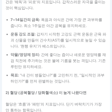
간은 ‘해독’과 ‘피로’의 지표입니다. 갑작스러운 자극을 줄이는
것이 핵심입니다.
7~14일간의 금욕:
폭음과 야식은 간에 가장 큰 과부하를
줍니다. 최소 1주일은 야간 공복을 유지하세요.
운동 강도 조절:
갑자기 시작한 고강도 근력 운동은 근육 파
괴 산물을 만들어 간수치(AST)를 일시적으로 높일 수 있습
니다. ‘현행 유지’가 베스트입니다.
약물/영양제 정리:
간에 좋다는 즙이나 새로운 영양제를 재
검 직전에 추가하는 것은 불에 기름을 붓는 격입니다. 기존
루틴만 유지하세요.
목표:
“내 간이 병들었나?”를 고민하기 전, “일시적인 과부
하인가?”를 먼저 판별하는 것입니다.
2) 혈당 (공복혈당 / 당화혈색소) 이 높게 나왔다면
혈당은 ‘흐름’과 ‘패턴’의 지표입니다. 단기 벼락치기가 가장
안 통하는 항목입니다.