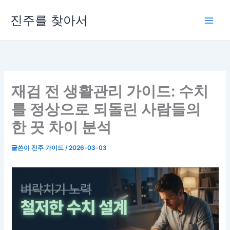
콘
진주를 찾아서
텐
츠
로
건
너
뛰
재검 전 생활관리 가이드: 수치
기
를 정상으로 되돌린 사람들의
한 끗 차이 분석
글쓴이
진주 가이드
/
2026-03-03